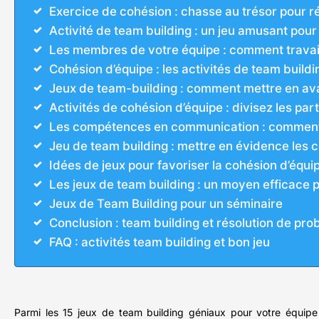
Exercice de cohésion : chasse au trésor pour 
Activité de team building : un jeu amusant pou
Les membres de votre équipe : comment travail
Cohésion d’équipe : les activités de team buildi
Jeux de team-building : comment mettre en avan
Activités de cohésion d’équipe : divisez les par
Les compétences en communication : comment l
Jeu de team building : mettre en évidence le
Idées de jeux pour favoriser la cohésion d’équi
Les jeux de team building : un moyen efficace 
Jeux de Team Building pour un séminaire
Conclusion : team building et résolution de pr
FAQ : activités team building et bon jeu
Parmi les 15 jeux de team building géniaux pour votre équipe 