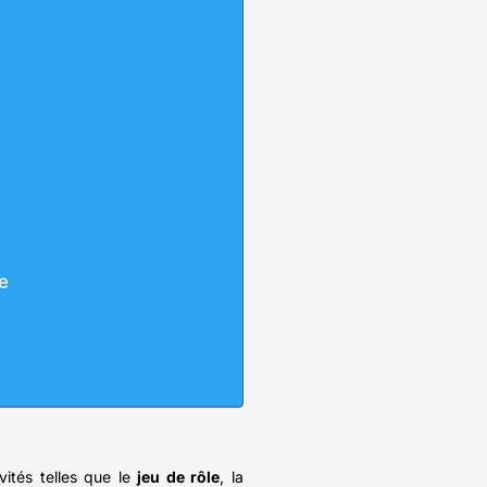
e
ités telles que le
jeu de rôle
, la