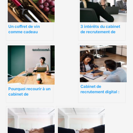
Un coffret de vin
3 intérêts du cabinet
comme cadeau
de recrutement de
d’entreprise : bonne
cadre dirigeant
idée ?
d’entreprise
Cabinet de
Pourquoi recourir à un
recrutement digital :
cabinet de
pour qui et pourquoi ?
recrutement finance ?