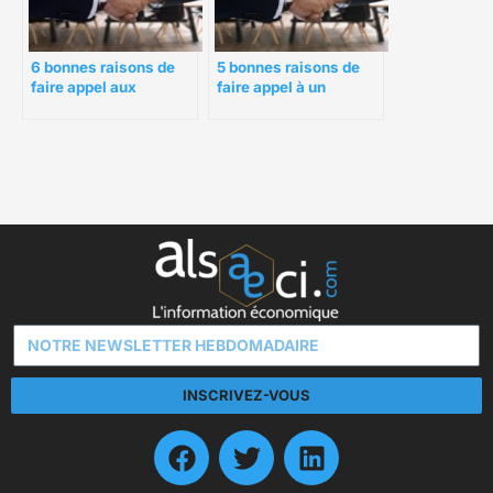
6 bonnes raisons de
5 bonnes raisons de
faire appel aux
faire appel à un
services d’un cabinet
cabinet de
de recrutement
recrutement
agroalimentaire
INSCRIVEZ-VOUS