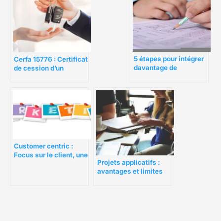
5 étapes pour intégrer
Cerfa 15776 : Certificat
davantage de
de cession d’un
fournisseurs dans
véhicule d’occasion
votre marché
multivendeur
Customer centric :
Focus sur le client, une
Projets applicatifs :
stratégie qui
avantages et limites
fonctionne
du contrat au forfait