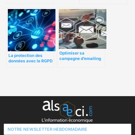
données personnelles
Optimiser sa
La protection des
campagne d’emailing
données avec le RGPD
avec l’achat de bases
de données