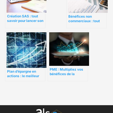
Création SAS : tout
Bénéfices non
savoir pour lancer son
commerciaux : tout
entreprise
savoir sur la fiscalité
des BNC
PME : Multipliez vos
Plan d’épargne en
bénéfices de la
actions : le meilleur
transformation digitale
outil pour investir en
bourse ?