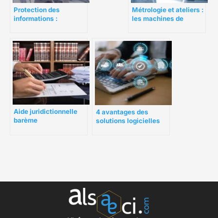
Protection des
Métrologie et ateliers :
informations :
les machines de
comment choisir un
mesure
destructeur de
documents
Aide juridictionnelle
4 avantages des
barème
solutions logicielles
sur mesure pour
entreprise