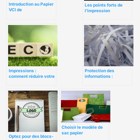
Introduction au Papier
Les points forts de
VCI de
l’impression
ZERUST®/EXCOR®
numérique
Impressions :
Protection des
comment réduire votre
informations :
impact
comment choisir un
environnemental ?
destructeur de
documents
Choisir le modèle de
sac papier
Optez pour des blocs-
personnalisé de