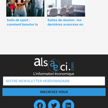
Salle de sport :
Salles de réunion : les
comment booster la
dernières avancées en
fréquentation ?
matière
d’aménagement
INSCRIVEZ-VOUS