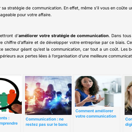
ler sa stratégie de communication. En effet, même s’il vous en coûte
isageable pour votre affaire.
ttront d’
améliorer votre stratégie de communication
. Dans tous 
 chiffre d’affaire et de développer votre entreprise par ce biais. C
ce secteur géant qu’est la communication, car tout a un coût. Les 
érieurs aux pertes liées à l’organisation d’une meilleure communicat
Comment améliorer
votre communication
nts :
Communication : ne
Co
interpersonnelle grâce
mprendre
restez pas sur le banc
digi
à une formation
icacement
de touche !
de 
adaptée ?