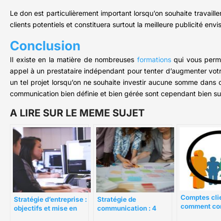
Le don est particulièrement important lorsqu’on souhaite travail
clients potentiels et constituera surtout la meilleure publicité env
Conclusion
Il existe en la matière de nombreuses
formations
qui vous perme
appel à un prestataire indépendant pour tenter d’augmenter votre
un tel projet lorsqu’on ne souhaite investir aucune somme dans 
communication bien définie et bien gérée sont cependant bien sup
A LIRE SUR LE MEME SUJET
Comptes clie
Stratégie d’entreprise :
Stratégie de
comment co
objectifs et mise en
communication : 4
et gérer eff
oeuvre
clés pour favoriser sa