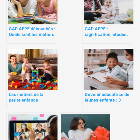
CAP AEPE débouchés :
CAP AEPE :
Quels sont les métiers
signification, études,
après le diplôme ?
métiers, salaires
Les métiers de la
Devenir éducatrice de
petite enfance
jeunes enfants : 3
accessibles avec le
choses à savoir avant
CAP AEPE
de s’engager