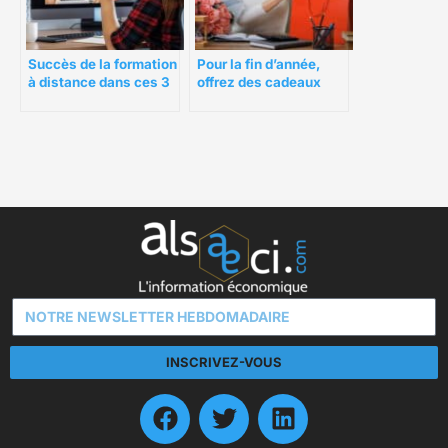
Succès de la formation
Pour la fin d’année,
à distance dans ces 3
offrez des cadeaux
secteurs
aux enfants de
salariés
INSCRIVEZ-VOUS