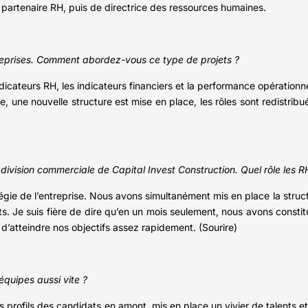
e partenaire RH, puis de directrice des ressources humaines.
treprises. Comment abordez-vous ce type de projets ?
icateurs RH, les indicateurs financiers et la performance opérationne
e, une nouvelle structure est mise en place, les rôles sont redistrib
division commerciale de Capital Invest Construction. Quel rôle les RH
égie de l’entreprise. Nous avons simultanément mis en place la structu
tats. Je suis fière de dire qu’en un mois seulement, nous avons cons
 d’atteindre nos objectifs assez rapidement. (Sourire)
quipes aussi vite ?
 profils des candidats en amont, mis en place un vivier de talents et 