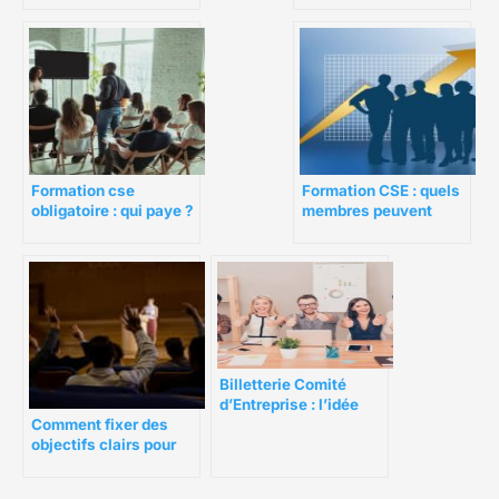
aux besoins de votre
personnel
Formation CSE : quels
Formation cse
membres peuvent
obligatoire : qui paye ?
vraiment en
bénéficier ?
Billetterie Comité
d’Entreprise : l’idée
appréciée par les
Comment fixer des
salariés
objectifs clairs pour
une assemblée
générale du CSE