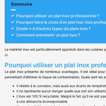
Sommaire
Pourquoi utiliser un plat inox professionnel ?
Pourquoi faire le choix d’un plat four inox profe
Existe-t-il d’autres types de plats inox ?
Comment entretenir un plat inox ?
Le matériel inox est particulièrement apprécié dans les cuisines pr
ci.
Pourquoi utiliser un plat inox prof
Le plat inox présente de nombreux avantages. Il est idéal pour l
permettant d’éliminer le risque de contamination. Quels sont les
Il résiste à la corrosion, mais aussi aux écarts de températ
Il ne représente aucun danger quelle que soit son utilisati
L’inox est 100 % recyclable. Malgré le fait qu’il ne soit p
à une démarche écoresponsable.