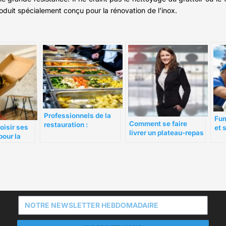
duit spécialement conçu pour la rénovation de l’inox.
Professionnels de la
Fum
Comment se faire
restauration :
isir ses
et 
livrer un plateau-repas
comment choisir un
our la
Que
à Meaux?
conteneur isotherme ?
 repas ?
cho