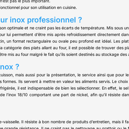
’est pas le plus important.
onctionnel pour son utilisation en cuisine.
our inox professionnel ?
sson optimale et ne craint pas les écarts de température. Mis sous une
ur lui permettent d’être mis après refroidissement directement dans 
atin, un format rectangulaire ou ovale peu profond est idéal. Les pl
a catégorie des plats allant au four, il est possible de trouver des 
re mis au four malgré le fait qu’ils soient destinés au stockage des 
inox ?
son, mais aussi pour la présentation, le service ainsi que pour les 
s formes. Ils servent à mettre en valeur les aliments servis. Le choix
igérée, il est indispensable de bien les sélectionner. En effet, le sel
 de l’inox 18/10 comportant une part de nickel, afin qu’il résiste d
aisselle. Il résiste à bon nombre de produits d’entretien, mais il fau
une grande résistance. Il ne craint pas le nettoyage au grattoir ou le