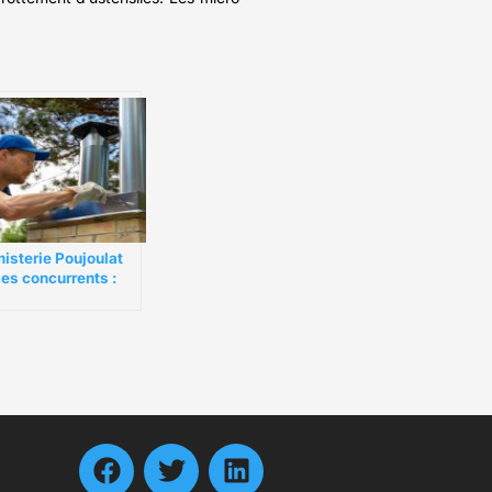
isterie Poujoulat
ses concurrents :
lle autre marque
isir ?