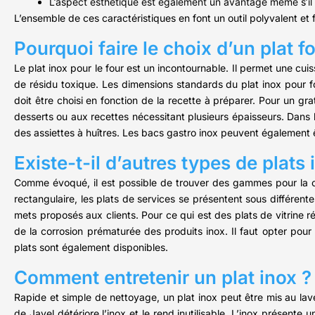
L’aspect esthétique est également un avantage même s’il n
L’ensemble de ces caractéristiques en font un outil polyvalent et f
Pourquoi faire le choix d’un plat f
Le plat inox pour le four est un incontournable. Il permet une cui
de résidu toxique. Les dimensions standards du plat inox pour fo
doit être choisi en fonction de la recette à préparer. Pour un gr
desserts ou aux recettes nécessitant plusieurs épaisseurs. Dans l
des assiettes à huîtres. Les bacs gastro inox peuvent également êt
Existe-t-il d’autres types de plats 
Comme évoqué, il est possible de trouver des gammes pour la cuis
rectangulaire, les plats de services se présentent sous différente
mets proposés aux clients. Pour ce qui est des plats de vitrine réfr
de la corrosion prématurée des produits inox. Il faut opter pour
plats sont également disponibles.
Comment entretenir un plat inox ?
Rapide et simple de nettoyage, un plat inox peut être mis au lave-v
de Javel détériore l’inox et le rend inutilisable. L’inox présente 