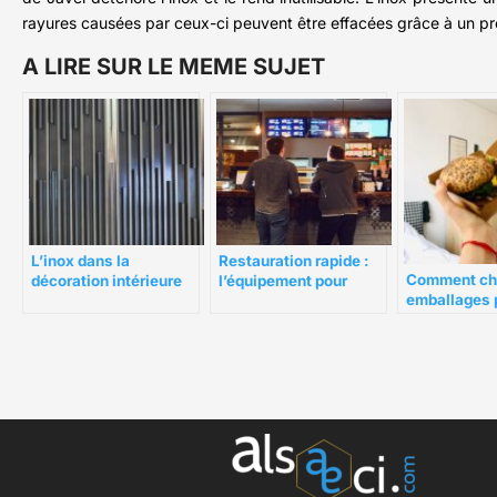
rayures causées par ceux-ci peuvent être effacées grâce à un pro
A LIRE SUR LE MEME SUJET
L’inox dans la
Restauration rapide :
Comment cho
décoration intérieure
l’équipement pour
emballages p
en entreprise
développer votre
livraison de
clientèle