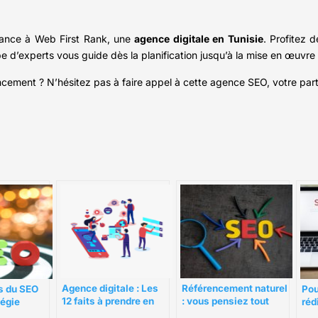
nfiance à Web First Rank, une
agence digitale en Tunisie
. Profitez 
 d’experts vous guide dès la planification jusqu’à la mise en œuvre 
ement ? N’hésitez pas à faire appel à cette agence SEO, votre parten
Agence digitale : Les
Référencement naturel
s du SEO
Pou
12 faits à prendre en
: vous pensiez tout
égie
réd
compte lorsque vous
savoir ?
ur votre
web