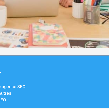
?
ne agence SEO
autres
 SEO