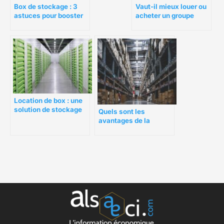
Box de stockage : 3
Vaut-il mieux louer ou
astuces pour booster
acheter un groupe
la location
électrogène ?
Location de box : une
solution de stockage
Quels sont les
efficace et pratique
avantages de la
location d’entrepôt de
stockage