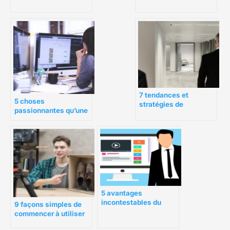
vous devez connaître
parfaite
pour 2020
7 tendances et
5 choses
stratégies de
passionnantes qu’une
marketing vidéo que
vidéo explicative peut
nous verrons en 2022
faire pour votre startup
et au-delà
5 avantages
incontestables du
9 façons simples de
marketing vidéo
commencer à utiliser
la vidéo pour les