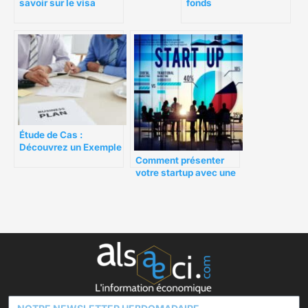
fonds
savoir sur le visa
investisseur pour
partir aux USA?
Étude de Cas :
Découvrez un Exemple
de Business Plan
Comment présenter
Gagnant 100% rédigé
votre startup avec une
présentation parfaite