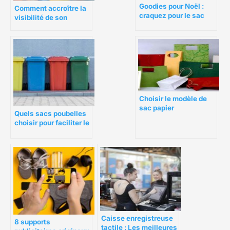
Goodies pour Noël :
Comment accroître la
craquez pour le sac
visibilité de son
personnalisable pour
entreprise sans
vos équipes
internet ?
Choisir le modèle de
sac papier
Quels sacs poubelles
personnalisé de
choisir pour faciliter le
qualité
tri et la collecte des
déchets ?
Caisse enregistreuse
8 supports
tactile : Les meilleures