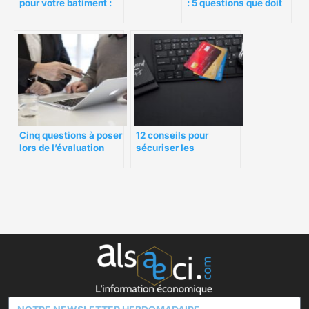
pour votre batiment :
: 5 questions que doit
Les 10 questions à
se poser un dirigeant
vous poser
Cinq questions à poser
12 conseils pour
lors de l’évaluation
sécuriser les
d’un logiciel de CRM
transactions
financières en ligne