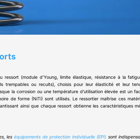
orts
ressort (module d’Young, limite élastique, résistance à la fatigue
ls trempables ou recuits), choisis pour leur élasticité et leur t
sque la corrosion ou une température d’utilisation élevée est un fa
ire de forme (NiTi) sont utilisés. Le ressortier maîtrise ces matér
rantissant ainsi que chaque ressort obtienne les caractéristiques mé
es, les
équipements de protection individuelle (EPI)
sont indispensa