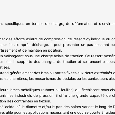
ins spécifiques en termes de charge, de déformation et d’environn
er des efforts axiaux de compression, ce ressort cylindrique ou c
ur initiale après décharge. Il peut présenter un pas constant ou va
tissement et de maintien en position.
en s’allongeant sous une charge axiale de traction. Ce ressort poss
embler. Il supporte des charges de traction et se rencontre co
atisés.
comprend généralement des bras ou pattes fixées aux deux extrémités de
ans les charnières, les mécanismes de pédales ou les contacteurs él
ieurs lames métalliques (rubans ou feuilles) qui fléchissent sous c
nismes industriels de pression, il offre une grande capacité de c
tion des contraintes en flexion.
hélicoïdal où le diamètre et/ou le pas des spires varient le long de 
e, utile pour les applications nécessitant une course courte à raide