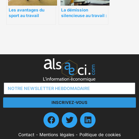
Les avantages du
La démission
sport au travail
silencieuse au travail :
Comment faut-il agir ?
INSCRIVEZ-VOUS
Contact
-
Mentions légales
-
Politique de cookies