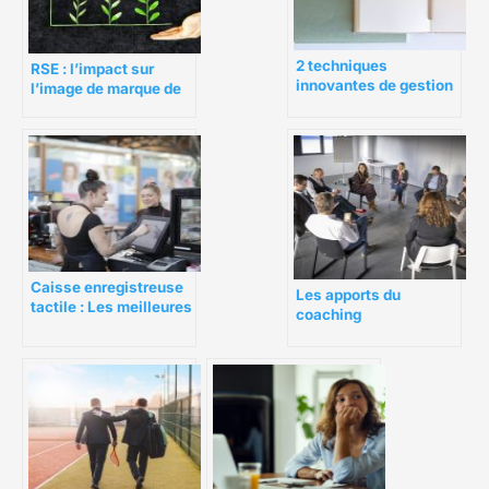
2 techniques
RSE : l’impact sur
innovantes de gestion
l’image de marque de
du temps qui
l’entreprise
fonctionnent vraiment
Caisse enregistreuse
Les apports du
tactile : Les meilleures
coaching
pour les petites
professionnel en
entreprises
entreprise