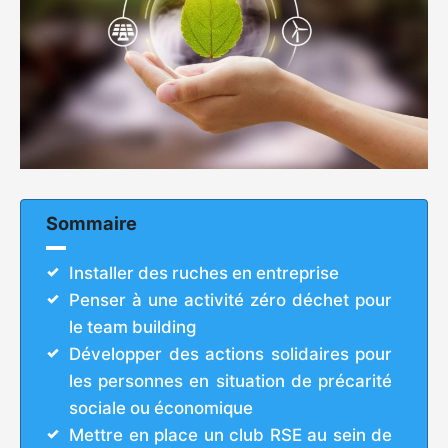
Sommaire
Installer des ruches en entreprise
Penser à une activité zéro déchet pour
le team building
Développer des actions solidaires pour
les personnes en situation de précarité
sociale ou économique
Mettre en place un club RSE au sein de