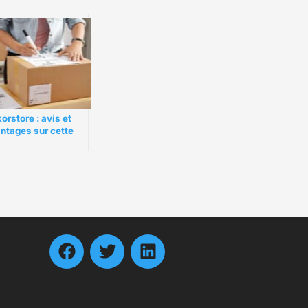
orstore : avis et
ntages sur cette
teforme B2B
nçaise