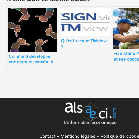
Qu’est-ce que TMview
?
Fumisterie P
Comment développer
et ses concu
une marque honnête à
Quelle autr
laquelle les gens font
choisir ?
confiance ?
Contact
-
Mentions légales
-
Politique de cooki