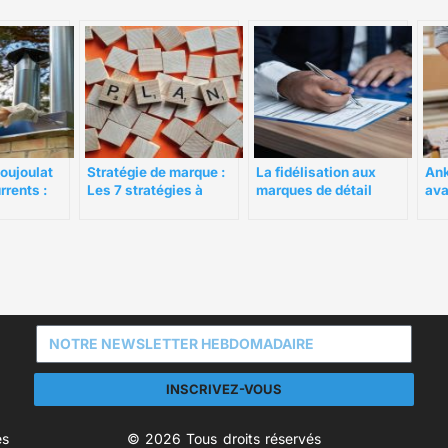
oujoulat
Stratégie de marque :
La fidélisation aux
Ank
rrents :
Les 7 stratégies à
marques de détail
ava
e marque
connaître
évolue et le succès est
pla
toujours possible
fra
INSCRIVEZ-VOUS
es
© 2026 Tous droits réservés