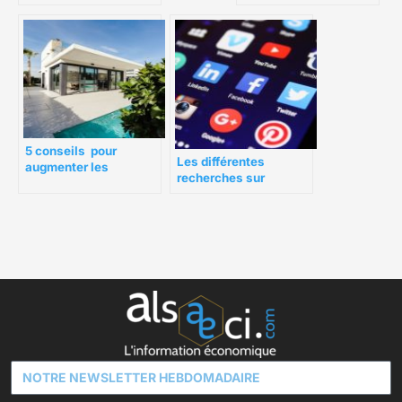
société spécialisée
avocat en droit
commercial
5 conseils pour
Les différentes
augmenter les
recherches sur
réservations dans
Facebook
votre location
saisonnière