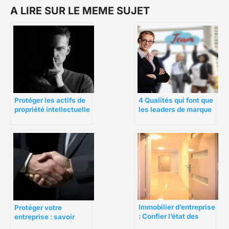
A LIRE SUR LE MEME SUJET
Protéger les actifs de
4 Qualités qui font que
propriété intellectuelle
les leaders de marque
dans un monde de
se classent numéro 1
travail à distance
parmi toutes les
marques
Immobilier d’entreprise
Protéger votre
: Confier l’état des
entreprise : savoir
lieux locatif à une
quand solliciter un