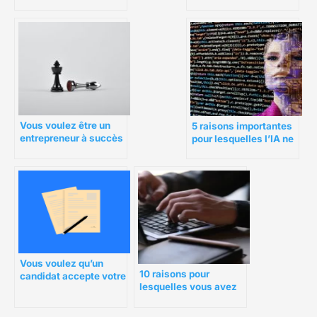
voulez
employés ne
travaillent pas et ce
que vous pouvez faire
à ce sujet
Vous voulez être un
5 raisons importantes
entrepreneur à succès
pour lesquelles l’IA ne
? Soyez ami avec les
remplacera pas les
échecs commerciaux !
humains
Vous voulez qu’un
10 raisons pour
candidat accepte votre
lesquelles vous avez
offre d’emploi ? 11
besoin d’un consultant
choses à inclure dans
en conception Web
la lettre d’offre