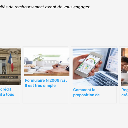
acités de remboursement avant de vous engager.
Formulaire N 2069 rci :
Il est très simple
 crédit
Comment la
Reg
d’éviter une amende
l à tous
proposition de
cré
consommateur
au 
affecte-t-elle votre
cote de crédit ?