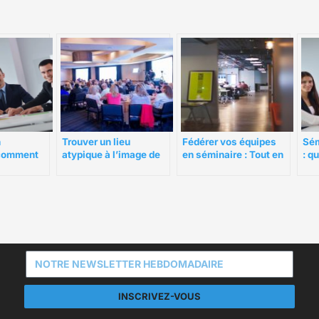
n
Fédérer vos équipes
Sém
Trouver un lieu
 comment
en séminaire : Tout en
: q
atypique à l’image de
salle à
convivialité avec la
rai
votre entreprise pour
location d’une borne
vos séminaires
photo
INSCRIVEZ-VOUS