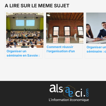
A LIRE SUR LE MEME SUJET
Comment réussir
Organiser u
Organiser un
l’organisation d’un
séminaire :
séminaire en Savoie :
séminaire ?
trouver une 
6 points clés à prendre
louer ?
en compte