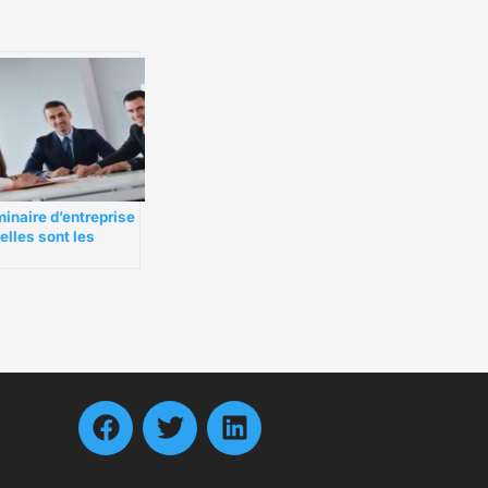
inaire d’entreprise
uelles sont les
sons de l’organiser ?