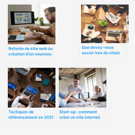
en conception Web
Que devez-vous
Refonte de site web ou
savoir lors du choix
création d’un nouveau
d’un créateur de sites
site ?
pour votre boutique en
ligne ?
Start-up : comment
Tactiques de
créer un site internet
référencement en 2021
innovant ?
– Comment gagner
plus de trafic pendant
la pandémie