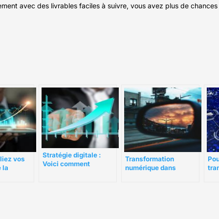
ment avec des livrables faciles à suivre, vous avez plus de chances 
Stratégie digitale :
Pou
liez vos
Transformation
Voici comment
tra
 la
numérique dans
planifier votre
de 
on digitale
l’industrie automobile :
stratégie
de nouvelles
technologies dans les
services automobiles