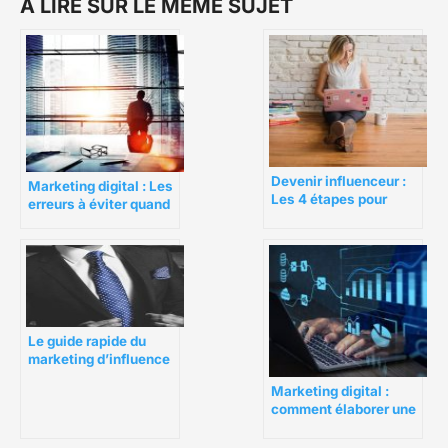
A LIRE SUR LE MEME SUJET
Devenir influenceur :
Marketing digital : Les
Les 4 étapes pour
erreurs à éviter quand
réussir
on engage un agence
de digital marketing
Le guide rapide du
marketing d’influence
pour votre petite
Marketing digital :
entreprise
comment élaborer une
stratégie cohérente ?