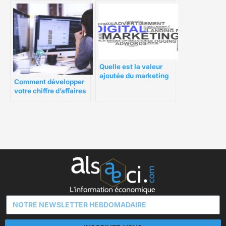
Quelle est la valeur
ajoutée du marketing
Comment développer
digital ?
votre chiffre d’affaires
grâce à l’agence web
marketing Digital 64 ?