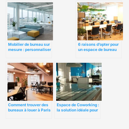
Mobilier de bureau sur
6 raisons d’opter pour
mesure : personnaliser
un espace de bureau
vos espaces selon vos
partagé
besoins spécifiques
Comment trouver des
Espace de Coworking :
bureaux à louer à Paris
la solution idéale pour
pour entrepreneur ?
les freelances
productif