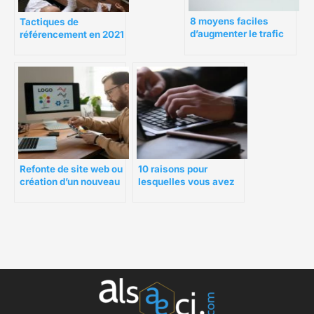
8 moyens faciles
Tactiques de
d’augmenter le trafic
référencement en 2021
de votre site Web sans
– Comment gagner
référencement
plus de trafic pendant
la pandémie
10 raisons pour
Refonte de site web ou
lesquelles vous avez
création d’un nouveau
besoin d’un consultant
site ?
en conception Web