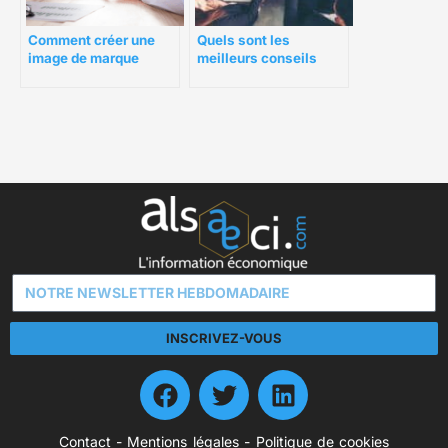
Comment créer une
Quels sont les
image de marque
meilleurs conseils
puissante pour votre
pour la création d’une
entreprise locale
identité de marque
solide ?
INSCRIVEZ-VOUS
Contact
-
Mentions légales
-
Politique de cookies