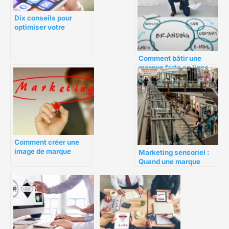
Dix conseils pour
optimiser votre
engagement social
media
Comment bâtir une
marque forte en ligne
pour les PME
Comment créer une
image de marque
Marketing sensoriel :
mémorable
Quand une marque
active les 5 sens