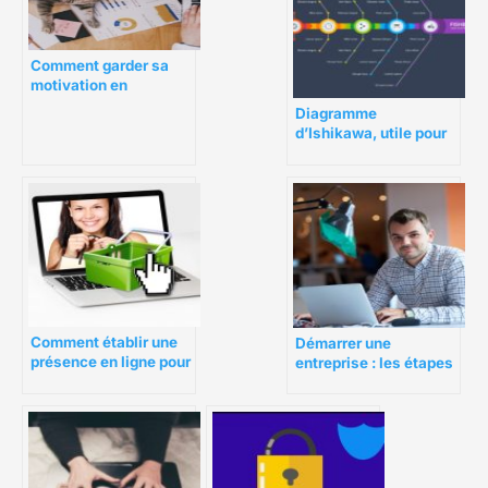
Comment garder sa
motivation en
travaillant de chez soi
Diagramme
?
d’Ishikawa, utile pour
améliorer votre
gestion de projet
Comment établir une
Démarrer une
présence en ligne pour
entreprise : les étapes
votre entreprise
du succès