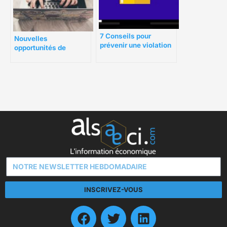
7 Conseils pour
Nouvelles
prévenir une violation
opportunités de
de données pour votre
carrière en ligne : les
entreprise 2021
meilleures offres et
comment devenir
professeur en ligne
INSCRIVEZ-VOUS