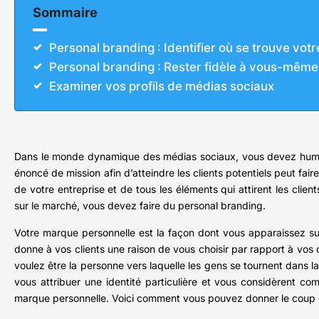
Sommaire
Personal branding : Identifier où se trouve votr
Personal branding : Rester fidèle à vous-même e
Examiner vos profils de médias sociaux
Dans le monde dynamique des médias sociaux, vous devez humanise
énoncé de mission afin d’atteindre les clients potentiels peut fa
de votre entreprise et de tous les éléments qui attirent les clien
sur le marché, vous devez faire du personal branding.
Votre marque personnelle est la façon dont vous apparaissez sur
donne à vos clients une raison de vous choisir par rapport à vos
voulez être la personne vers laquelle les gens se tournent dans l
vous attribuer une identité particulière et vous considèrent c
marque personnelle. Voici comment vous pouvez donner le coup 