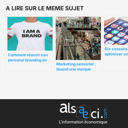
A LIRE SUR LE MEME SUJET
Dix conseils
optimiser vo
Comment réussir son
engagement 
personal branding en
Marketing sensoriel :
media
tant que freelancer ?
Quand une marque
active les 5 sens