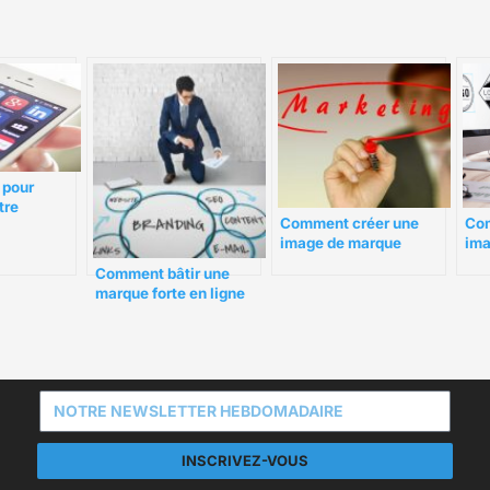
 pour
tre
Comment créer une
Com
social
image de marque
ima
mémorable
pui
Comment bâtir une
ent
marque forte en ligne
pour les PME
INSCRIVEZ-VOUS