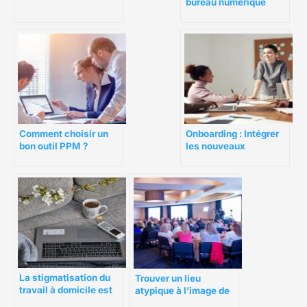
entreprise ?
bureau numerique
(MBN)
Comment choisir un
Onboarding : Intégrer
bon outil PPM ?
les nouveaux
employés n’a jamais
été aussi facile
La stigmatisation du
Trouver un lieu
travail à domicile est
atypique à l’image de
officiellement
votre entreprise pour