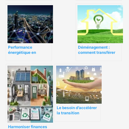
d’énergie ?
entreprise en 10 points
Performance
Déménagement :
énergétique en
comment transférer
entreprise : une mise
vos contrats
aux normes trop
d’énergie ?
coûteuse ?
Le besoin d’accélérer
la transition
énergétique du secteur
du retail
Harmoniser finances