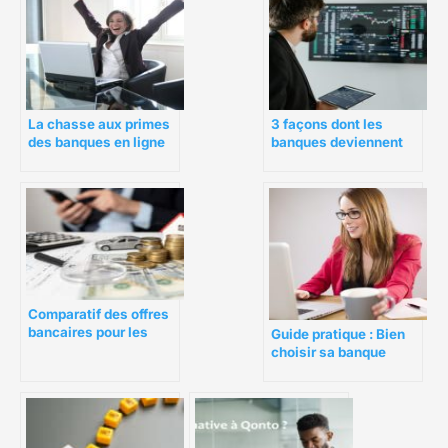
La chasse aux primes
3 façons dont les
des banques en ligne
banques deviennent
entrepreneuriales
Comparatif des offres
bancaires pour les
Guide pratique : Bien
entrepreneurs : quelles
choisir sa banque
solutions pour
d’entreprise
optimiser la gestion
financière de votre
entreprise ?