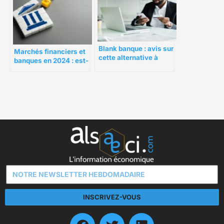
Blank banque : avis sur
Marchés financiers et
cette alternative à
banques en 2024 : est-
Qonto
il temps d’acheter des
actions bancaires ?
INSCRIVEZ-VOUS