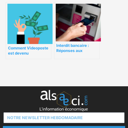
Interdit bancaire :
Comment Videoposte
Réponses aux
est devenu
questions pour
Labanquepostale.fr ?
continuer à vivre