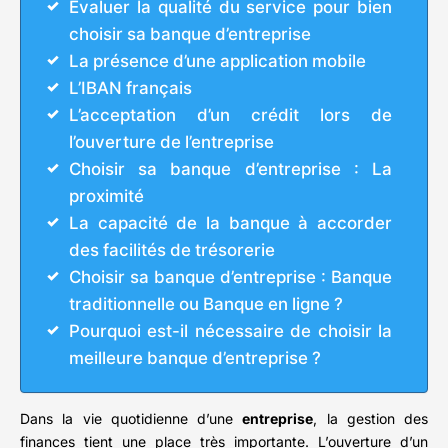
Évaluer la qualité du service pour bien
choisir sa banque d’entreprise
La présence d’une application mobile
L’IBAN français
L’acceptation d’un crédit lors de
l’ouverture de l’entreprise
Choisir sa banque d’entreprise : La
proximité
La capacité de la banque à accorder
des facilités de trésorerie
Choisir sa banque d’entreprise : Banque
traditionnelle ou Banque en ligne ?
Pourquoi est-il nécessaire de choisir la
meilleure banque d’entreprise ?
Dans la vie quotidienne d’une
entreprise
, la gestion des
finances tient une place très importante. L’ouverture d’un