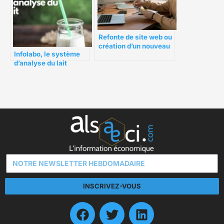
Refonte de site web ou
création d’un nouveau
Infolabo, le système
site ?
d’analyse du lait
INSCRIVEZ-VOUS