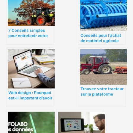
7 Conseils simples
Conseils pour l’achat
pour entretenir votre
de matériel agricole
équipement agricole
d’occasion
Trouvez votre tracteur
Web design : Pourquoi
sur la plateforme
est-il important d’avoir
Agriaffaire
un bon web design ?