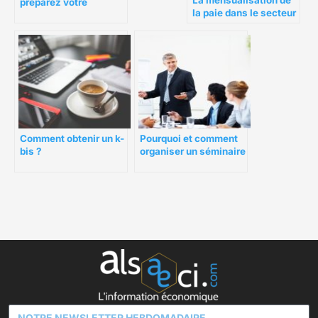
préparez votre
la paie dans le secteur
catalogue d’été !
salarial
Comment obtenir un k-
Pourquoi et comment
bis ?
organiser un séminaire
à Lyon ?