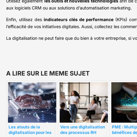
Utilisez également
les outils et nouvelles technologies
afin de 
aux logiciels CRM ou aux solutions d’automatisation marketing.
Enfin, utilisez des
indicateurs clés de performance
(KPIs) comm
l’efficacité de vos initiatives digitales. Aussi, collectez les com
La digitalisation ne peut faire que du bien à votre entreprise, si v
A LIRE SUR LE MEME SUJET
Les atouts de la
Vers une digitalisation
PME : Multip
digitalisation pour les
des processus RH
bénéfices de