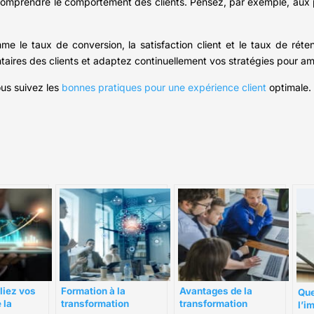
comprendre le comportement des clients. Pensez, par exemple, aux p
e le taux de conversion, la satisfaction client et le taux de réte
mentaires des clients et adaptez continuellement vos stratégies pour am
ous suivez les
bonnes pratiques pour une expérience client
optimale.
Formation à la
Avantages de la
liez vos
Que
transformation
transformation
 la
l’i