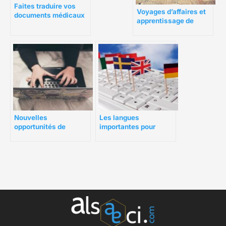
Faites traduire vos
Voyages d’affaires et
documents médicaux
apprentissage de
par une agence
l’anglais
professionnelle
Nouvelles
Les langues
opportunités de
importantes pour
carrière en ligne : les
l’avenir
meilleures offres et
comment devenir
professeur en ligne