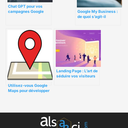
Chat GPT pour vos
campagnes Google
Google My Business :
ads : Quels intérêts ?
de quoi s’agit-il
exactement ?
Landing Page : L’art de
séduire vos visiteurs
en 10 secondes
Utilisez-vous Google
Maps pour développer
votre entreprise ?