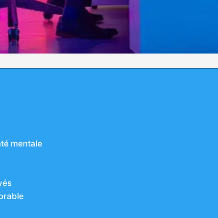
nté mentale
yés
vorable