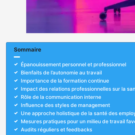
Sommaire
Épanouissement personnel et professionnel
Bienfaits de l’autonomie au travail
Importance de la formation continue
Impact des relations professionnelles sur la sa
Rôle de la communication interne
Influence des styles de management
Une approche holistique de la santé des emplo
Mesures pratiques pour un milieu de travail fa
Audits réguliers et feedbacks