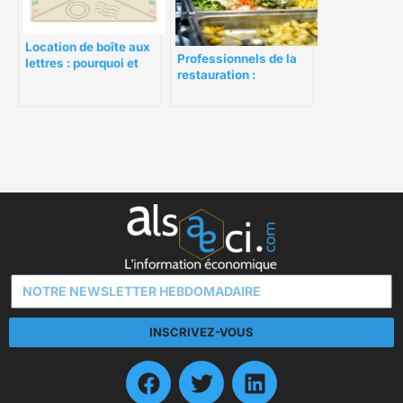
Location de boîte aux
Professionnels de la
lettres : pourquoi et
restauration :
comment le faire ?
comment choisir un
conteneur isotherme ?
INSCRIVEZ-VOUS