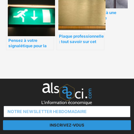
Faites appel à une
entreprise de
signalétique pour votre
mobilier d’entreprise
Plaque professionnelle
Pensez à votre
: tout savoir sur cet
signalétique pour la
outil de
sécurité d’entreprise
communication
INSCRIVEZ-VOUS