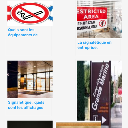
Quels sont les
équipements de
sécurité en entreprise
La signalétique en
?
entreprise,
indispensable à la
sécurité des
personnes
Signalétique : quels
sont les affichages
obligatoires en
entreprise ?