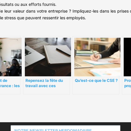
ésultats ou aux efforts fournis.
e leur valeur dans votre entreprise ? Impliquez-les dans les prises 
 le stress que peuvent ressentir les employés.
t de
Repensez la fête du
Qu’est-ce que le CSE ?
Pro
rance : les
travail avec ces
pro
cret de
tactiques
dan
d’engagement des
tra
employés