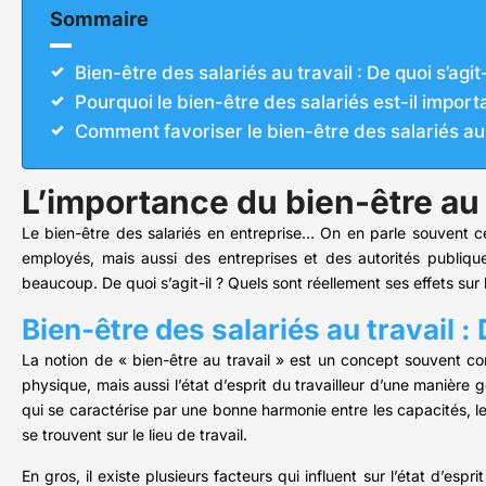
Sommaire
Bien-être des salariés au travail : De quoi s’agit-
Pourquoi le bien-être des salariés est-il import
Comment favoriser le bien-être des salariés au 
L’importance du bien-être au 
Le bien-être des salariés en entreprise… On en parle souvent 
employés, mais aussi des entreprises et des autorités publiques
beaucoup. De quoi s’agit-il ? Quels sont réellement ses effets sur
Bien-être des salariés au travail : 
La notion de « bien-être au travail » est un concept souvent con
physique, mais aussi l’état d’esprit du travailleur d’une manière
qui se caractérise par une bonne harmonie entre les capacités, les
se trouvent sur le lieu de travail.
En gros, il existe plusieurs facteurs qui influent sur l’état d’espri