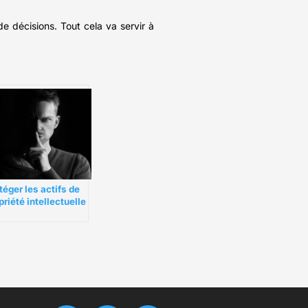
de décisions. Tout cela va servir à
téger les actifs de
priété intellectuelle
s un monde de
vail à distance