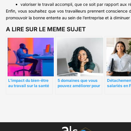
valoriser le travail accompli, que ce soit par rapport aux r
Enfin, vous souhaitez que vos travailleurs prennent conscience d
promouvoir la bonne entente au sein de l’entreprise et à diminuer
A LIRE SUR LE MEME SUJET
5 domaines que vous
Détachemen
L’impact du bien-être
pouvez améliorer pour
salariés en F
au travail sur la santé
booster le moral des
règles du dé
mentale des employés
employés
2020