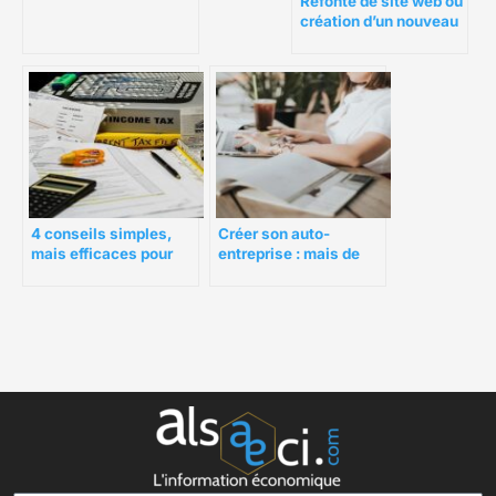
Refonte de site web ou
création d’un nouveau
site ?
4 conseils simples,
Créer son auto-
mais efficaces pour
entreprise : mais de
gérer une entreprise de
quoi ? 5 idées
restauration prospère
tendances