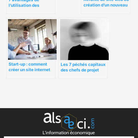
création d’un nouveau
l’utilisation des
site ?
créateurs de sites Web
Start-up : comment
Les 7 péchés capitaux
créer un site internet
des chefs de projet
innovant ?
très inefficaces