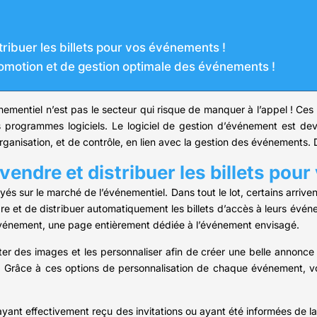
tribuer les billets pour vos événements !
promotion et de gestion optimale des événements !
vénementiel n’est pas le secteur qui risque de manquer à l’appel ! Ces
programmes logiciels. Le logiciel de gestion d’événement est deve
organisation, et de contrôle, en lien avec la gestion des événements. 
vendre et distribuer les billets pou
és sur le marché de l’événementiel. Dans tout le lot, certains arriv
re et de distribuer automatiquement les billets d’accès à leurs événe
d’événement, une page entièrement dédiée à l’événement envisagé.
er des images et les personnaliser afin de créer une belle annonce 
. Grâce à ces options de personnalisation de chaque événement, v
yant effectivement reçu des invitations ou ayant été informées de 