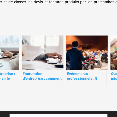
et de classer les devis et factures produits par les prestataires a
treprise :
Facturation
Événements
Que
isir le
d’entreprise : comment
professionnels : 8
mis
o ?
choisir votre logiciel ?
éléments pour faire la
évé
différence